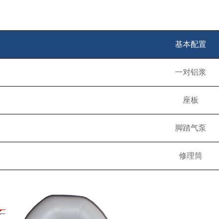
基本配置
一对铝浆
座板
脚踏气泵
修理筒