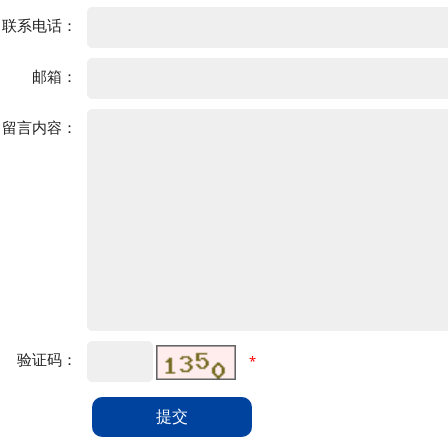
联系电话：
邮箱：
留言内容：
验证码：
*