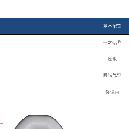
基本配置
一对铝浆
座板
脚踏气泵
修理筒