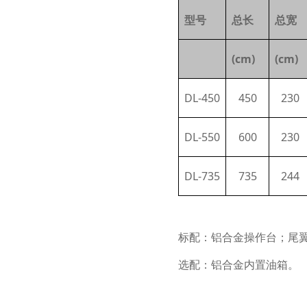
型号
总长
总宽
(cm)
(cm)
DL-450
450
230
DL-550
600
230
DL
-
735
735
244
标配：铝合金操作台；尾
选配：铝合金内置油箱。