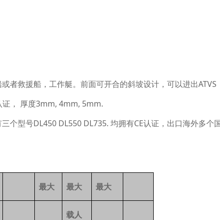
船或者救援船，工作艇。前面可开合的斜坡设计，可以进出
A
TV
认证，
厚度
3
mm, 4mm, 5mm.
有三个型号
D
L450 DL550 DL735.
均拥有
C
E认证，出口海外多个
最大
最大
最大
载人