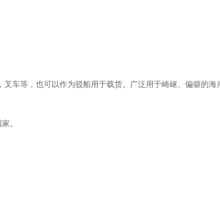
S，叉车等，也可以作为驳船用于载货。广泛用于崎岖、偏僻的海
国家。