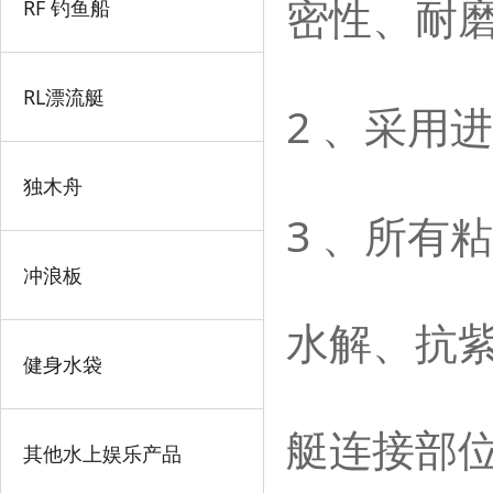
RF 钓鱼船
密性、耐
RL漂流艇
2
、采用进
独木舟
3
、所有粘
冲浪板
水解、抗
健身水袋
艇连接部
其他水上娱乐产品