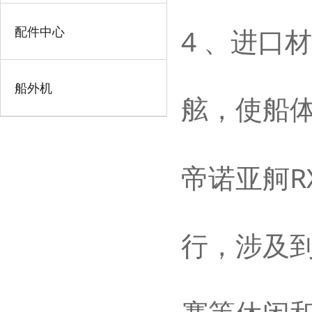
4
配件中心
、进口材
船外机
舷，使船
R
帝诺亚舸
行，涉及