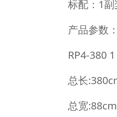
标配：
1
副
产品参数
RP4-380 
总长:380c
总宽:88c