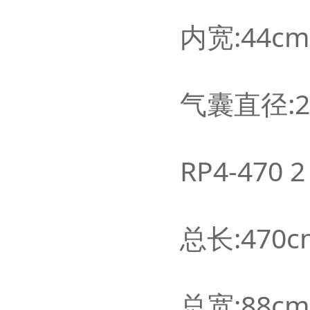
内宽:44c
气囊直径:2
RP4-470 
总长:470c
总宽:88cm