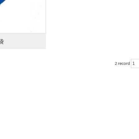
袋
2 record