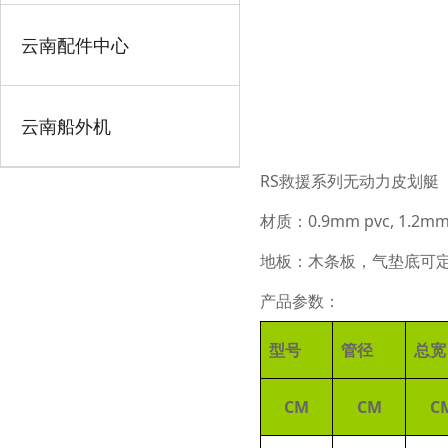
云南配件中心
云南船外机
RS救援系列无动力皮划艇
材质：
0
.9mm pvc, 1.2
地板：木条板，气垫底可
产品参数：
型号
管径
总宽
CM
CM
C