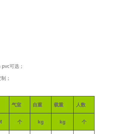
mm pvc可选；
定制；
气室
自重
载重
人数
M
个
kg
kg
个