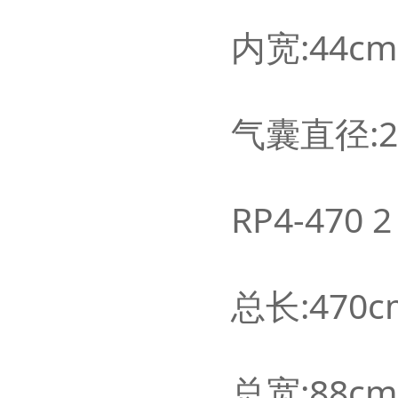
内宽:44c
气囊直径:2
RP4-470 
总长:470c
总宽:88cm