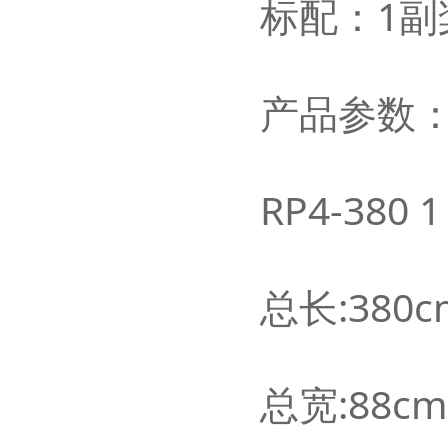
标配：
1
副
产品参数
RP4-380 
总长:380c
总宽:88c