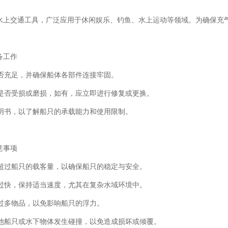
水上交通工具，广泛应用于休闲娱乐、钓鱼、水上运动等领域。为确保充
备工作
是否充足，并确保船体各部件连接牢固。
面是否受损或磨损，如有，应立即进行修复或更换。
说明书，以了解船只的承载能力和使用限制。
意事项
勿超过船只的载客量，以确保船只的稳定与安全。
速过快，保持适当速度，尤其在复杂水域环境中。
带过多物品，以免影响船只的浮力。
其他船只或水下物体发生碰撞，以免造成损坏或倾覆。