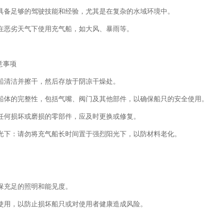
机具备足够的驾驶技能和经验，尤其是在复杂的水域环境中。
免在恶劣天气下使用充气船，如大风、暴雨等。
意事项
将船清洁并擦干，然后存放于阴凉干燥处。
查船体的完整性，包括气嘴、阀门及其他部件，以确保船只的安全使用。
现任何损坏或磨损的零部件，应及时更换或修复。
阳光下：请勿将充气船长时间置于强烈阳光下，以防材料老化。
确保充足的照明和能见度。
域使用，以防止损坏船只或对使用者健康造成风险。